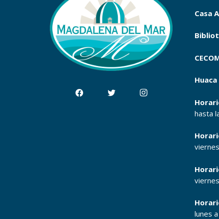
Casa A
Biblio
CECOM
Huaca 
Horari
hasta l
Horari
vierne
Horari
vierne
Horari
lunes 