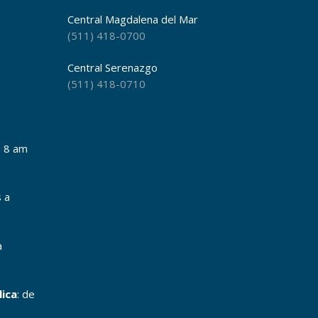
Central Magdalena del Mar
(511) 418-0700
Central Serenazgo
(511) 418-0710
e 8 am
s a
a
lica
: de