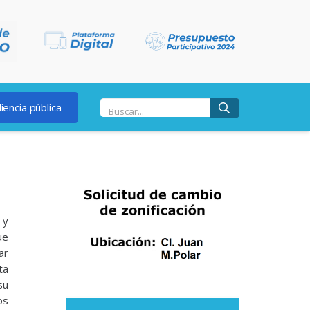
iencia pública
 y
ue
ar
ta
su
os