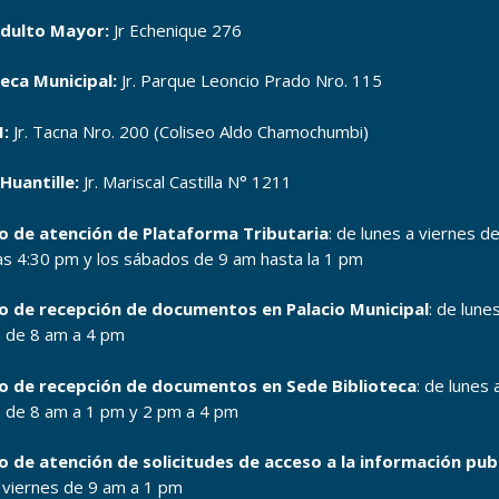
dulto Mayor:
Jr Echenique 276
teca Municipal:
Jr. Parque Leoncio Prado Nro. 115
:
Jr. Tacna Nro. 200 (Coliseo Aldo Chamochumbi)
Huantille:
Jr. Mariscal Castilla N° 1211
o de atención de Plataforma Tributaria
: de lunes a viernes d
as 4:30 pm y los sábados de 9 am hasta la 1 pm
o de recepción de documentos en Palacio Municipal
: de lune
s de 8 am a 4 pm
o de recepción de documentos en Sede Biblioteca
: de lunes 
s de 8 am a 1 pm y 2 pm a 4 pm
o de atención de solicitudes de acceso a la información pub
a viernes de 9 am a 1 pm