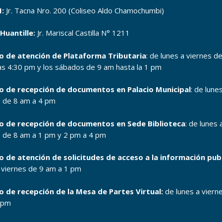
:
Jr. Tacna Nro. 200 (Coliseo Aldo Chamochumbi)
Huantille:
Jr. Mariscal Castilla N° 1211
o de atención de Plataforma Tributaria
: de lunes a viernes d
as 4:30 pm y los sábados de 9 am hasta la 1 pm
o de recepción de documentos en Palacio Municipal
: de lune
s de 8 am a 4 pm
o de recepción de documentos en Sede Biblioteca
: de lunes 
s de 8 am a 1 pm y 2 pm a 4 pm
o de atención de solicitudes de acceso a la información pub
a viernes de 9 am a 1 pm
o de recepción de la Mesa de Partes Virtual:
de lunes a viern
 pm