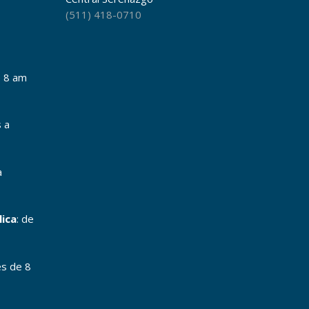
(511) 418-0710
e 8 am
s a
a
lica
: de
es de 8