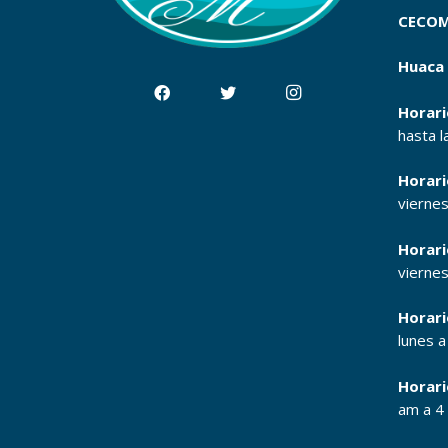
CECOM
Huaca 
Horari
hasta l
Horari
vierne
Horari
vierne
Horari
lunes 
Horari
am a 4