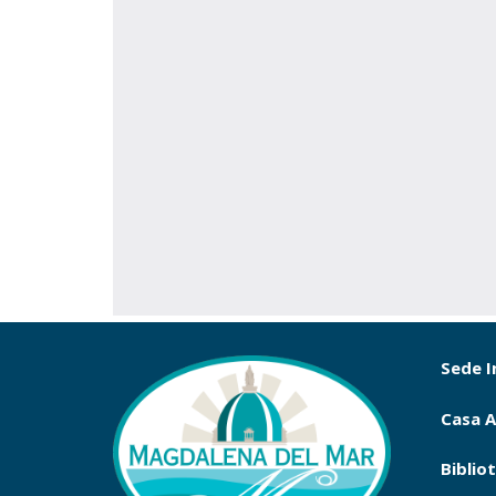
Sede I
Casa A
Biblio