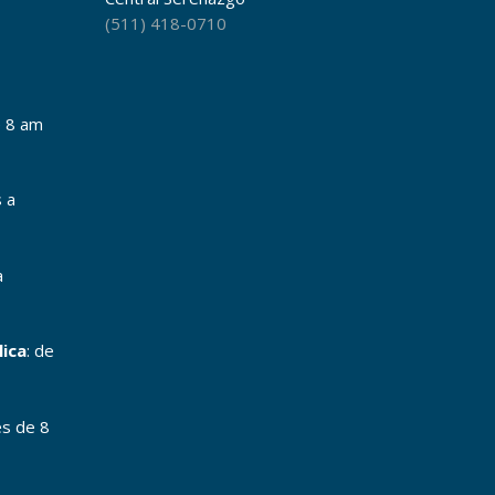
(511) 418-0710
e 8 am
s a
a
lica
: de
es de 8