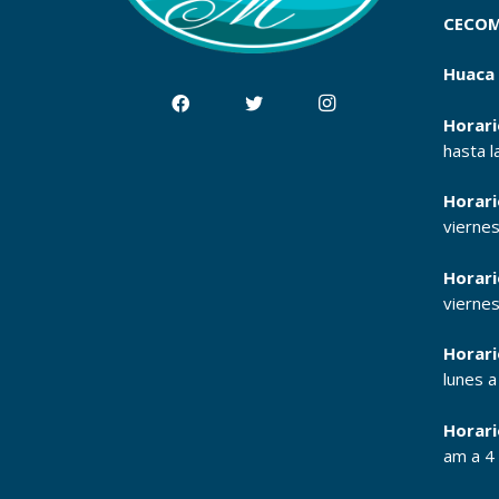
CECOM
Huaca 
Horari
hasta l
Horari
vierne
Horari
vierne
Horari
lunes 
Horari
am a 4