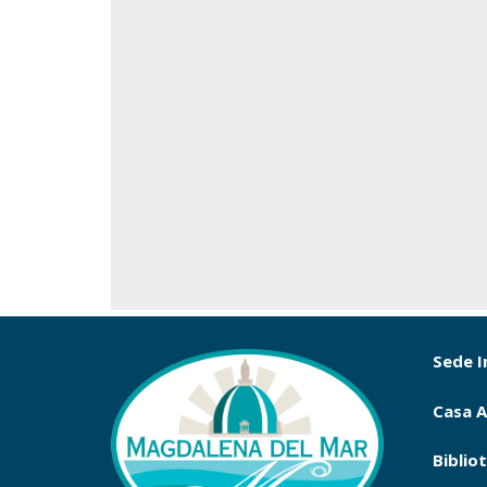
Sede I
Casa A
Biblio