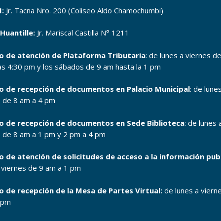
:
Jr. Tacna Nro. 200 (Coliseo Aldo Chamochumbi)
Huantille:
Jr. Mariscal Castilla N° 1211
o de atención de Plataforma Tributaria
: de lunes a viernes d
as 4:30 pm y los sábados de 9 am hasta la 1 pm
o de recepción de documentos en Palacio Municipal
: de lune
s de 8 am a 4 pm
o de recepción de documentos en Sede Biblioteca
: de lunes 
s de 8 am a 1 pm y 2 pm a 4 pm
o de atención de solicitudes de acceso a la información pub
a viernes de 9 am a 1 pm
o de recepción de la Mesa de Partes Virtual:
de lunes a viern
 pm