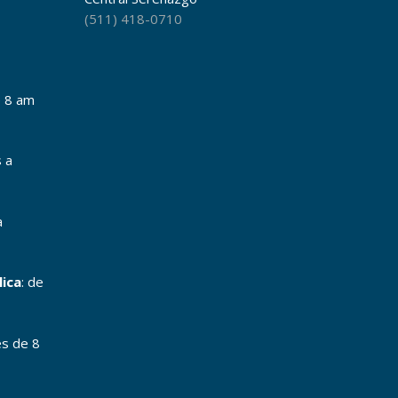
(511) 418-0710
e 8 am
s a
a
lica
: de
es de 8