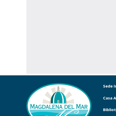
Sede I
Casa A
Biblio