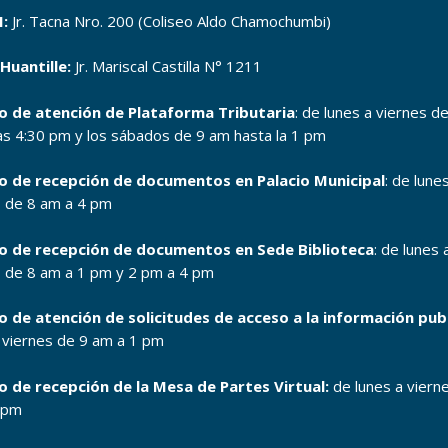
:
Jr. Tacna Nro. 200 (Coliseo Aldo Chamochumbi)
Huantille:
Jr. Mariscal Castilla N° 1211
o de atención de Plataforma Tributaria
: de lunes a viernes d
as 4:30 pm y los sábados de 9 am hasta la 1 pm
o de recepción de documentos en Palacio Municipal
: de lune
s de 8 am a 4 pm
o de recepción de documentos en Sede Biblioteca
: de lunes 
s de 8 am a 1 pm y 2 pm a 4 pm
o de atención de solicitudes de acceso a la información pub
a viernes de 9 am a 1 pm
o de recepción de la Mesa de Partes Virtual:
de lunes a viern
 pm