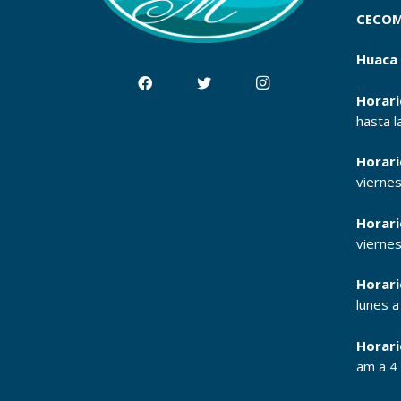
CECOM
Huaca 
Horari
hasta l
Horari
vierne
Horari
vierne
Horari
lunes 
Horari
am a 4