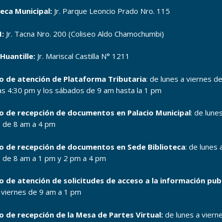
teca Municipal:
Jr. Parque Leoncio Prado Nro. 115
:
Jr. Tacna Nro. 200 (Coliseo Aldo Chamochumbi)
Huantille:
Jr. Mariscal Castilla N° 1211
o de atención de Plataforma Tributaria
: de lunes a viernes d
as 4:30 pm y los sábados de 9 am hasta la 1 pm
o de recepción de documentos en Palacio Municipal
: de lune
s de 8 am a 4 pm
o de recepción de documentos en Sede Biblioteca
: de lunes 
s de 8 am a 1 pm y 2 pm a 4 pm
o de atención de solicitudes de acceso a la información pub
a viernes de 9 am a 1 pm
o de recepción de la Mesa de Partes Virtual:
de lunes a viern