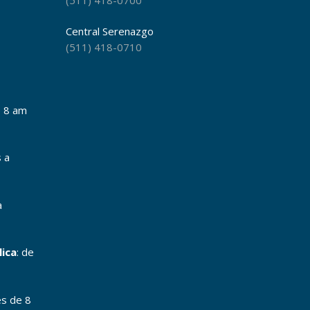
Central Serenazgo
(511) 418-0710
e 8 am
s a
a
lica
: de
es de 8