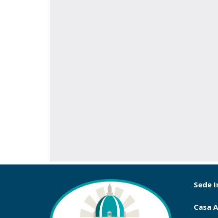
Sede I
Casa A