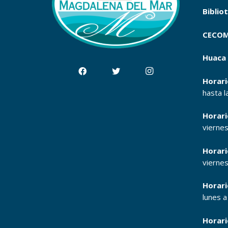
Biblio
CECOM
Huaca 
Horari
hasta l
Horari
vierne
Horari
vierne
Horari
lunes 
Horari