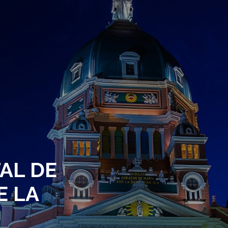
AL DE
E LA
J