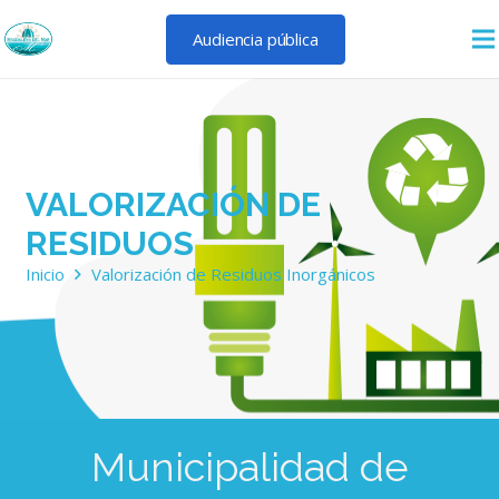
Audiencia pública
VALORIZACIÓN DE
RESIDUOS
Inicio
Valorización de Residuos Inorgánicos
Municipalidad de