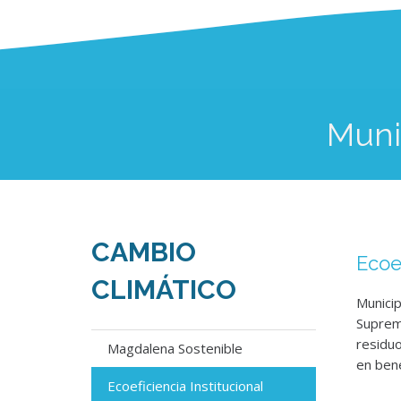
Muni
CAMBIO
Ecoef
CLIMÁTICO
Munici
Suprem
residuo
Magdalena Sostenible
en bene
Ecoeficiencia Institucional