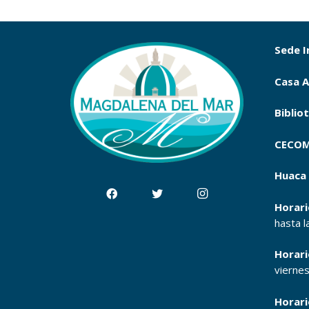
Sede I
Casa A
Biblio
CECOM
Huaca 
Horari
hasta l
Horari
vierne
Horari